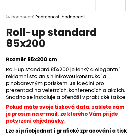
a
j
Průměrné
14 hodnocení
Podrobnosti hodnocení
í
hodnocení
Roll-up standard
produktu
t
je
?
85x200
4,4
z
5
hvězdiček.
Rozměr 85x200 cm
Roll-up standard 85x200 je lehký a elegantní
HLEDAT
reklamní stojan s hliníkovou konstrukcí a
plnobarevným potiskem. Je ideální pro
prezentaci na veletrzích, konferencích a akcích.
D
Snadno se instaluje a přenáší v praktické tašce.
o
Pokud máte svoje tisková data, zašlete nám
p
je prosím na e-mail, ze kterého Vám přijde
o
potvrzení objednávky.
r
u
Lze si přiobjednat i grafické zpracování a tisk