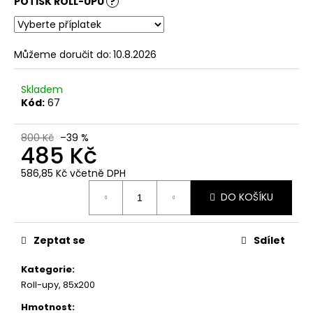
POTISK ROLL-UPU
?
Můžeme doručit do:
10.8.2026
Skladem
Kód:
67
800 Kč
–39 %
485 Kč
586,85 Kč
včetně DPH
Měrná
DO KOŠÍKU
cena:
Zeptat se
Sdílet
Kategorie
:
Roll-upy
,
85x200
Hmotnost
: