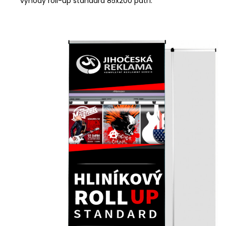
výhody roll-up standard 85x200 patří: