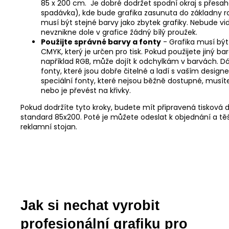
85 x 200 cm. Je dobré dodržet spodní okraj s přesa
spadávka), kde bude grafika zasunuta do základny ro
musí být stejné barvy jako zbytek grafiky. Nebude v
nevznikne dole v grafice žádný bílý proužek.
Použijte správné barvy a fonty
- Grafika musí b
CMYK, který je určen pro tisk. Pokud použijete jiný ba
například RGB, může dojít k odchylkám v barvách. D
fonty, které jsou dobře čitelné a ladí s vaším desig
speciální fonty, které nejsou běžně dostupné, musíte
nebo je převést na křivky.
Pokud dodržíte tyto kroky, budete mít připravená tisková d
standard 85x200. Poté je můžete odeslat k objednání a těš
reklamní stojan.
Jak si nechat vyrobit
profesionální grafiku pro