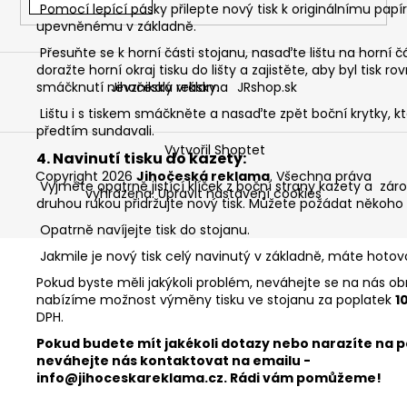
Pomocí lepící pásky přilepte nový tisk k originálnímu papí
upevněnému v základně.
Přesuňte se k horní části stojanu, nasaďte lištu na horní čá
doražte horní okraj tisku do lišty a zajistěte, aby byl tisk rov
Jihočeská reklama
JRshop.sk
smáčknutí nevznikaly vrásky.
Lištu i s tiskem smáčkněte a nasaďte zpět boční krytky, kt
předtím sundavali.
Vytvořil Shoptet
4. Navinutí tisku do kazety:
Copyright 2026
Jihočeská reklama
. Všechna práva
Vyjměte opatrně jistící klíček z boční strany kazety a záro
vyhrazena.
Upravit nastavení cookies
druhou rukou přidržujte nový tisk. Můžete požádat někoh
Opatrně navíjejte tisk do stojanu.
Jakmile je nový tisk celý navinutý v základně, máte hotov
Pokud byste měli jakýkoli problém, neváhejte se na nás ob
nabízíme možnost výměny tisku ve stojanu za poplatek
1
DPH.
Pokud budete mít jakékoli dotazy nebo narazíte na p
neváhejte nás kontaktovat na emailu -
info@jihoceskareklama.cz. Rádi vám pomůžeme!