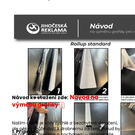
Návod na
Návod ke stažení zde:
výměnu grafiky
Naším cílem je vždy rychlé a bezchybné doručení,
ale někdy může dojít k drobnému zdržení. Pokud by
1. Příprava:
se tak stalo, prosíme o pochopení – děláme vše