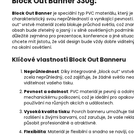
Block Out Banner 330g:
Block Out Banner
je speciální typ PVC materiálu, který je
charakteristický svou neprůhledností a vynikající pevností.
out“ vrstvě materiál zcela blokuje průchod světla, což zn
obsah bude zřetelný a jasný i v silně osvětlených podmínk
důležité zejména pro prezentace, konference a jiné situac
chcete mít jistotu, že váš design bude vždy dobře viditeln
na okolní osvětlení.
Klíčové vlastnosti Block Out Banneru
Neprůhlednost
: Díky integrované „block out“ vrstvě
zcela neprůhledný, což zajišťuje, že žádné světlo neo
viditelnost vašeho tisku.
Pevnost a odolnost
: PVC materiál je pevný a odolný
mechanickému poškození, což je ideální pro opako
používání na různých akcích a událostech.
Vysoká kvalita tisku
: Povrch banneru umožňuje ti
rozlišení s živými barvami, což zaručuje, že vaše re
působit profesionálně a atraktivně.
Flexibilita
: Materiál je flexibilní a snadno se navíjí, 