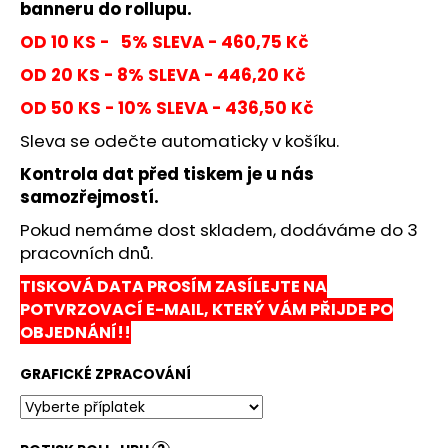
č
banneru do rollupu.
u
OD 10 KS - 5% SLEVA - 460,75 Kč
j
e
OD 20 KS - 8% SLEVA - 446,20 Kč
m
OD 50 KS - 10% SLEVA - 436,50 Kč
e
Sleva se odečte automaticky v košíku.
ROLL-
Kontrola dat před tiskem je u nás
UP
samozřejmostí.
STANDARD
ECONOMY
Pokud nemáme dost skladem, dodáváme do 3
85X200
pracovních dnů.
320
Kč
TISKOVÁ DATA PROSÍM ZASÍLEJTE NA
Původně:
POTVRZOVACÍ E-MAIL, KTERÝ VÁM PŘIJDE PO
650
OBJEDNÁNÍ!!
Kč
GRAFICKÉ ZPRACOVÁNÍ