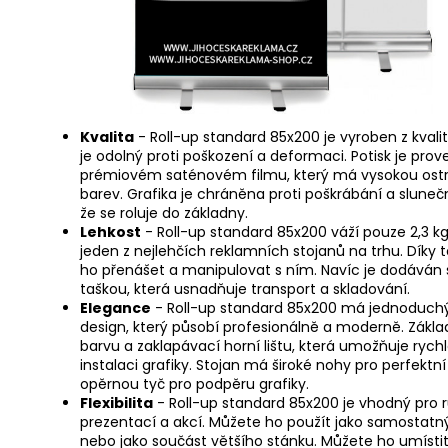
Kvalita
- Roll-up standard 85x200 je vyroben z kvalitn
je odolný proti poškození a deformaci. Potisk je pro
prémiovém saténovém filmu, který má vysokou ostro
barev. Grafika je chráněna proti poškrábání a sluneč
že se roluje do základny.
Lehkost
- Roll-up standard 85x200 váží pouze 2,3 kg,
jeden z nejlehčích reklamních stojanů na trhu. Díky
ho přenášet a manipulovat s ním. Navíc je dodáván 
taškou, která usnadňuje transport a skladování.
Elegance
- Roll-up standard 85x200 má jednoduchý
design, který působí profesionálně a moderně. Zákl
barvu a zaklapávací horní lištu, která umožňuje ryc
instalaci grafiky. Stojan má široké nohy pro perfektní 
opěrnou tyč pro podpěru grafiky.
Flexibilita
- Roll-up standard 85x200 je vhodný pro 
prezentací a akcí. Můžete ho použít jako samostatn
nebo jako součást většího stánku. Můžete ho umístit