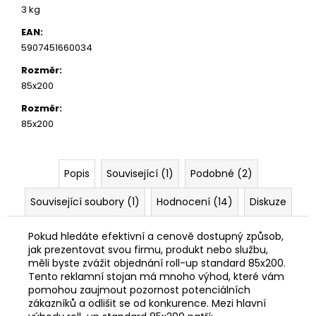
3 kg
EAN
:
5907451660034
Rozměr
:
85x200
Rozměr
:
85x200
Popis
Související (1)
Podobné (2)
Související soubory (1)
Hodnocení (14)
Diskuze
Pokud hledáte efektivní a cenově dostupný způsob,
jak prezentovat svou firmu, produkt nebo službu,
měli byste zvážit objednání roll-up standard 85x200.
Tento reklamní stojan má mnoho výhod, které vám
pomohou zaujmout pozornost potenciálních
zákazníků a odlišit se od konkurence. Mezi hlavní