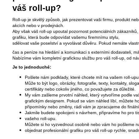
váš roll-up?
Roll-up je skvělý způsob, jak prezentovat vaši firmu, produkt neb
akcích nebo v prodejnách.
Aby však váš roll-up upoutal pozornost potenciálních zákazníků, p
grafiku, která bude odpovídat vašemu firemnímu stylu,
sdělovat vaše poselství a vyvolávat důvěru.
Pokud nemáte vlastn
čas a peníze na hledání a komunikaci s externími dodavateli, m
Nabízíme vám kompletní grafickou službu pro váš roll-up, od náv
Je to jednoduché:
Pošlete nám podklady, které chcete mít na vašem roll-upu
Může to být logo, obrázky, fotografie, texty, kontakty, slo
certifikáty nebo cokoliv jiného, co považujete za důležité.
My vám zašleme prvotní náhled, který vytvoříme podle va
grafickým designem. Pokud se vám náhled líbí, můžete ho
připomínky nebo změny, rádi vám je zpracujeme do finální
Jakmile budete spokojeni s návrhem, připravíme ho pro ti
vašeho roll-upu.
Můžete si ho vyzvednout osobně nebo vám ho pošleme na 
objednat profesionální grafiku pro váš roll-up rychle, sn