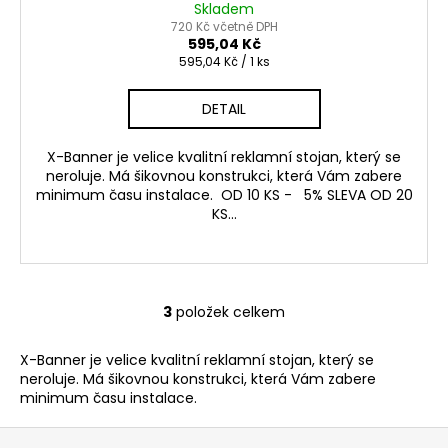
Skladem
720 Kč včetně DPH
595,04 Kč
Měrná
595,04 Kč / 1 ks
cena:
DETAIL
X-Banner je velice kvalitní reklamní stojan, který se
neroluje. Má šikovnou konstrukci, která Vám zabere
minimum času instalace. OD 10 KS - 5% SLEVA OD 20
KS...
3
položek celkem
O
v
X-Banner je velice kvalitní reklamní stojan, který se
l
neroluje. Má šikovnou konstrukci, která Vám zabere
á
minimum času instalace.
d
a
Z