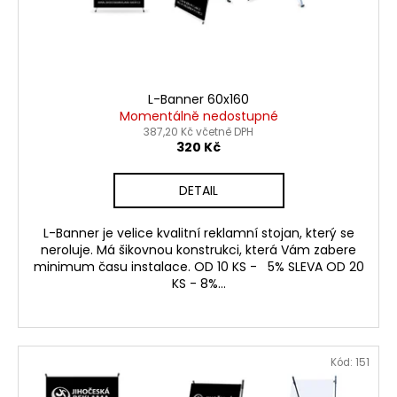
č
d
u
u
j
k
e
t
m
ů
e
L-Banner 60x160
Momentálně nedostupné
387,20 Kč včetně DPH
320 Kč
WATER
BOARD
STOJAN
DETAIL
ÁČKO
A1
-
L-Banner je velice kvalitní reklamní stojan, který se
PROTI
neroluje. Má šikovnou konstrukci, která Vám zabere
VĚTRU
minimum času instalace. OD 10 KS - 5% SLEVA OD 20
2
KS - 8%...
600
Kč
Původně:
3
500
Kód:
151
Kč