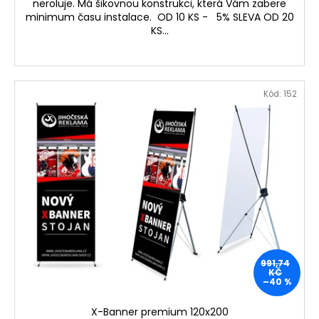
neroluje. Má šikovnou konstrukci, která Vám zabere
minimum času instalace. OD 10 KS - 5% SLEVA OD 20
KS...
Kód:
152
991,74
KČ
–40 %
X-Banner premium 120x200