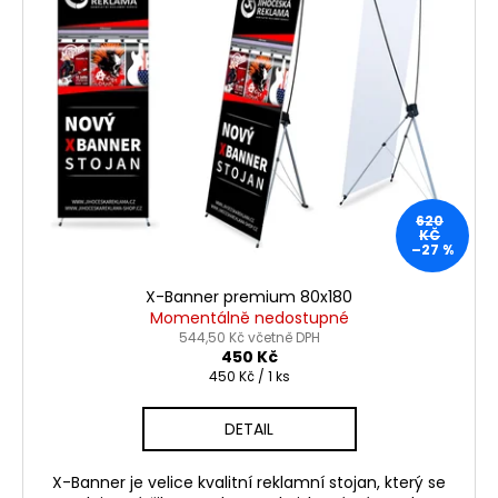
620
KČ
–27 %
X-Banner premium 80x180
Momentálně nedostupné
544,50 Kč včetně DPH
450 Kč
Měrná
450 Kč / 1 ks
cena:
DETAIL
X-Banner je velice kvalitní reklamní stojan, který se