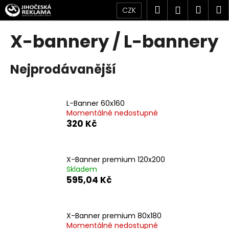
K
Přejít
Hledat
Náku
M
Přihlášen
CZK
na
o
obsah
Zpět
Zpět
košík
š
X-bannery / L-bannery
í
C
k
Nejprodávanější
o
p
o
L-Banner 60x160
t
Momentálně nedostupné
ř
320 Kč
e
b
u
X-Banner premium 120x200
Skladem
j
595,04 Kč
e
t
e
X-Banner premium 80x180
n
Momentálně nedostupné