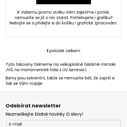
č
u
K Vašemu promo stolku Vám zajistíme i potisk,
j
nemusíte se již o nic starat. Potřebujete i grafiku?
e
Nebojte se a přidejte si do košíku i grafické zpracování.
m
e
NÁHRADNÍ
1
položek celkem
O
TYČ
PRO
v
ROLL-
Tyto tiskoviny tiskneme na velkoplošné tiskárně mimaki
l
UP
JV3, na monomerické folie s UV laminací.
á
199
d
Barvy jsou solventní, takže se nemusíte bát, že zaprší a
Kč
tisk se Vám rozpije.
a
Původně:
250
c
Z
Kč
í
á
p
Odebírat newsletter
p
r
Nezmeškejte žádné novinky či slevy!
v
a
k
t
E-mail