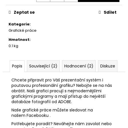
č
u
Zeptat se
Sdílet
j
e
Kategorie
:
m
Grafické práce
e
Hmotnost
:
0.1 kg
ROLL-
UP
STANDARD
85X200
Popis
Související (2)
Hodnocení (2)
Diskuze
485
Kč
Chcete připravit pro Váš prezentační systém i
Původně:
poutavou profesionální grafiku? Nebojte se na nás
800
Kč
obrátit. Naši grafici pracují s nejmodernějšími
grafickými programy a mají přístup do největší
databáze fotografií od ADOBE.
Naše grafické práce můžete sledovat na
našem
Facebooku .
Potřebujete poradit? Neváhejte nám zavolat nebo