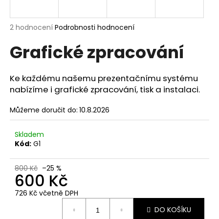
a
j
Průměrné
2 hodnocení
Podrobnosti hodnocení
í
hodnocení
Grafické zpracování
produktu
t
je
?
5,0
z
Ke každému našemu prezentačnímu systému
5
nabízíme i grafické zpracování, tisk a instalaci.
hvězdiček.
Můžeme doručit do:
10.8.2026
HLEDAT
Skladem
Kód:
G1
D
o
800 Kč
–25 %
600 Kč
p
o
726 Kč včetně DPH
r
Měrná
u
DO KOŠÍKU
cena: