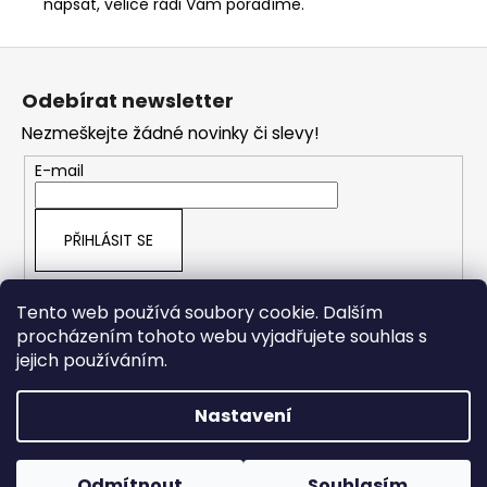
napsat, velice rádi Vám poradíme.
Z
á
Odebírat newsletter
p
Nezmeškejte žádné novinky či slevy!
a
t
E-mail
í
PŘIHLÁSIT SE
Tento web používá soubory cookie. Dalším
procházením tohoto webu vyjadřujete souhlas s
Jihočeská reklama
JRshop.sk
jejich používáním.
Nastavení
Vytvořil Shoptet
Copyright 2026
Jihočeská reklama
. Všechna práva
Odmítnout
Souhlasím
vyhrazena.
Upravit nastavení cookies