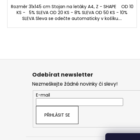
Rozměr 31x145 cm Stojan na letáky A4, Z - SHAPE OD 10
KS - 5% SLEVA OD 20 KS - 8% SLEVA OD 50 KS - 10%
SLEVA Sleva se odečte automaticky v košíku....
Z
á
Odebírat newsletter
p
Nezmeškejte žádné novinky či slevy!
a
t
E-mail
í
PŘIHLÁSIT SE