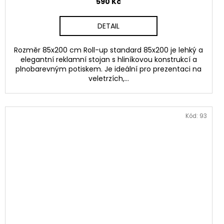
590 Kč
DETAIL
Rozměr 85x200 cm Roll-up standard 85x200 je lehký a
elegantní reklamní stojan s hliníkovou konstrukcí a
plnobarevným potiskem. Je ideální pro prezentaci na
veletrzích,...
Kód:
93