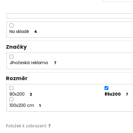
1 160 Kč
u
Původně:
1 410 Kč
k
t
ů
Na skladě
4
Značky
Jihočeská reklama
7
Rozměr
80x200
85x200
2
7
100x200 cm
1
Položek k zobrazení:
7