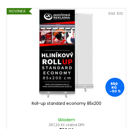
V
NOVINKA
ý
Kód:
632
p
i
s
p
r
o
d
u
k
650
KČ
t
–50 %
ů
Roll-up standard economy 85x200
Skladem
387,20 Kč včetně DPH