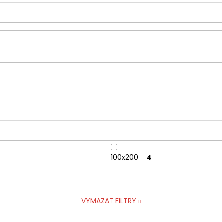
PROTI VĚTRU
485 Kč
Původně:
800 Kč
2 600 Kč
Původně:
3 500
100x200
4
VYMAZAT FILTRY