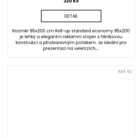
320 Kč
DETAIL
Rozměr 85x200 cm Roll-up standard economy 85x200
je lehký a elegantní reklamní stojan s hliníkovou
konstrukcí a plnobarevným potiskem. Je ideální pro
prezentaci na veletrzích,...
Kód:
92