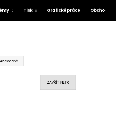
témy
Tisk
Grafické práce
Obchodní 
Co potřebujete najít?
HLEDAT
Abecedně
Doporučujeme
ZAVŘÍT FILTR
ROLL-UP STANDARD 85X200
WATER BOARD S