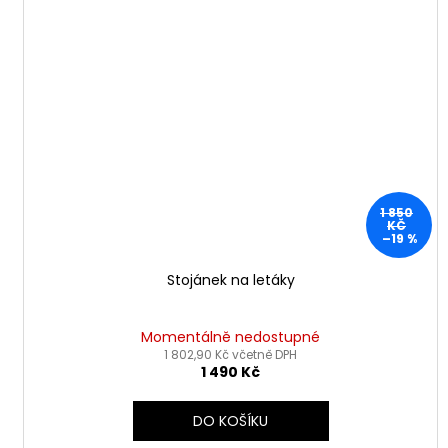
1 850
KČ
–19 %
Stojánek na letáky
Momentálně nedostupné
1 802,90 Kč včetně DPH
1 490 Kč
DO KOŠÍKU