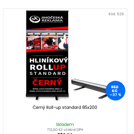
Kód:
629
950
KČ
–37 %
Černý Roll-up standard 85x200
Skladem
713,90 Kč včetně DPH