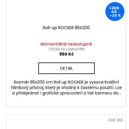
1 200
KČ
–20 %
Roll-up ROCKER 85X200
Momentálně nedostupné
1 161,60 Kč včetně DPH
960 Kč
DETAIL
Rozměr 85x200 cm Roll up ROCKER je vysoce kvalitní
hliníkový přístroj, který je vhodný k častému použití. Lze
si přiobjednat i grafické zpracování a tisk banneru do...
Kód:
282