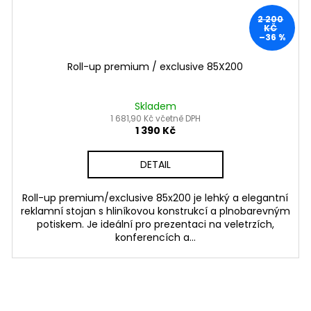
2 200
KČ
–36 %
Roll-up premium / exclusive 85X200
Skladem
1 681,90 Kč včetně DPH
1 390 Kč
DETAIL
Roll-up premium/exclusive 85x200 je lehký a elegantní
reklamní stojan s hliníkovou konstrukcí a plnobarevným
potiskem. Je ideální pro prezentaci na veletrzích,
konferencích a...