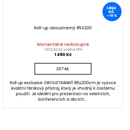
1 850
KČ
–19 %
Roll-up oboustranný 85X200
Momentálně nedostupné
1 802,90 Kč včetně DPH
1 490 Kč
DETAIL
Roll up exclusive OBOUSTRANNÝ 85x200cm je vysoce
kvalitní hliníkový přístroj, který je vhodný k častému
použití. Je ideální pro prezentaci na veletrzích,
konferencích a akcích....