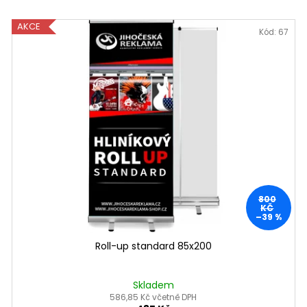
AKCE
Kód:
67
800
KČ
–39 %
Roll-up standard 85x200
Skladem
586,85 Kč včetně DPH