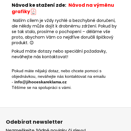
Návod ke stažení zde:
Návod na výměnu
grafiky
Naším cílem je vždy rychlé a bezchybné doručení,
ale někdy může dojít k drobnému zdržení. Pokud by
se tak stalo, prosíme o pochopení – děláme vše
proto, abychom Vám co nejdříve doručili špičkový
produkt. 😊
Pokud máte dotazy nebo speciální požadavky,
neváhejte nás kontaktovat!
Pokud máte nějaký dotaz, nebo chcete pomoci s
objednávkou, neváhejte nás kontaktovat na emailu
-
info@jihoceskareklama.cz
Těšíme se na spolupráci s vámi.
Z
á
Odebírat newsletter
p
Nezmeškejte žádné novinky či slevy!