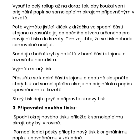
Vysuňte celý rollup až na doraz tak, aby koukal ven i
originální papír se samolepícím okrajem připevněným v
kazetě.
Poté vyjměte jistící klíček z držáčku ve spodní části
stojanu a zasuňte jej do bočního otvoru určeného pro
navíjení tisku do kazety. Tím zajistíte, že se tisk nebude
samovolně navíjet.
Sundejte boční krytky na liště v horní části stojanu a
rozevřete horní lištu.
Vyjměte starý tisk.
Přesuňte se k dolní části stojanu a opatrně sloupněte
starý tisk od samolepícího okraje na originálním papíru
upevněném ke kazetě.
Starý tisk dejte pryč a připravte si nový tisk.
3. Připevnění nového tisku:
Spodní okraj nového tisku přiložte k samolepícímu
okraji, aby byl v rovině.
Pomocí lepící pásky přilepte nový tisk k originálnímu
papíru upevněnému v základně.