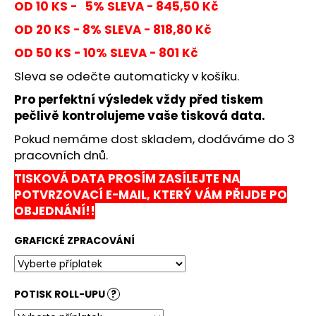
č
OD 10 KS - 5% SLEVA - 845,50 Kč
u
OD 20 KS - 8% SLEVA - 818,80 Kč
j
e
OD 50 KS - 10% SLEVA - 801 Kč
m
Sleva se odečte automaticky v košíku.
e
Pro perfektní výsledek vždy před tiskem
pečlivě kontrolujeme vaše tisková data.
ČERNÝ
ROLL-
Pokud nemáme dost skladem, dodáváme do 3
UP
pracovních dnů.
STANDARD
100X200
TISKOVÁ DATA PROSÍM ZASÍLEJTE NA
715
POTVRZOVACÍ E-MAIL, KTERÝ VÁM PŘIJDE PO
Kč
OBJEDNÁNÍ!!
Původně:
1
050
GRAFICKÉ ZPRACOVÁNÍ
Kč
POTISK ROLL-UPU
?