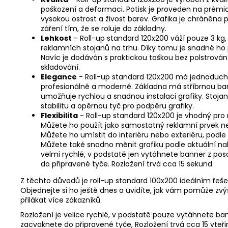
poškození a deformaci. Potisk je proveden na prém
vysokou ostrost a živost barev. Grafika je chráněna 
záření tím, že se roluje do základny.
Lehkost
- Roll-up standard 120x200 váží pouze 3 kg, 
reklamních stojanů na trhu. Díky tomu je snadné ho
Navíc je dodáván s praktickou taškou bez polstrování
skladování.
Elegance
- Roll-up standard 120x200 má jednoduchý
profesionálně a moderně. Základna má stříbrnou barv
umožňuje rychlou a snadnou instalaci grafiky. Stoja
stabilitu a opěrnou tyč pro podpěru grafiky.
Flexibilita
- Roll-up standard 120x200 je vhodný pro 
Můžete ho použít jako samostatný reklamní prvek ne
Můžete ho umístit do interiéru nebo exteriéru, podle
Můžete také snadno měnit grafiku podle aktuální n
velmi rychlé, v podstatě jen vytáhnete banner z pos
do připravené tyče. Rozložení trvá cca 15 sekund.
Z těchto důvodů je roll-up standard 100x200 ideálním řeše
Objednejte si ho ještě dnes a uvidíte, jak vám pomůže zv
přilákat více zákazníků.
Rozložení je velice rychlé, v podstatě pouze vytáhnete bann
zacvaknete do připravené tyče, Rozložení trvá cca 15 vteři