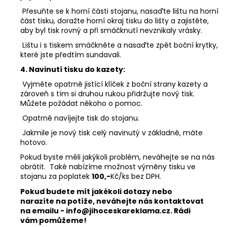
Přesuňte se k horní části stojanu, nasaďte lištu na horní
část tisku, doražte horní okraj tisku do lišty a zajistěte,
aby byl tisk rovný a při smáčknutí nevznikaly vrásky.
Lištu i s tiskem smáčkněte a nasaďte zpět boční krytky,
které jste předtím sundavali.
4. Navinutí tisku do kazety:
Vyjměte opatrně jistící klíček z boční strany kazety a
zároveň s tím si druhou rukou přidržujte nový tisk.
Můžete požádat někoho o pomoc.
Opatrně navíjejte tisk do stojanu.
Jakmile je nový tisk celý navinutý v základně, máte
hotovo.
Pokud byste měli jakýkoli problém, neváhejte se na nás
obrátit. Také nabízíme možnost výměny tisku ve
stojanu za poplatek
100,-
Kč/ks bez DPH.
Pokud budete mít jakékoli dotazy nebo
narazíte na potíže, neváhejte nás kontaktovat
na emailu - info@jihoceskareklama.cz. Rádi
vám pomůžeme!