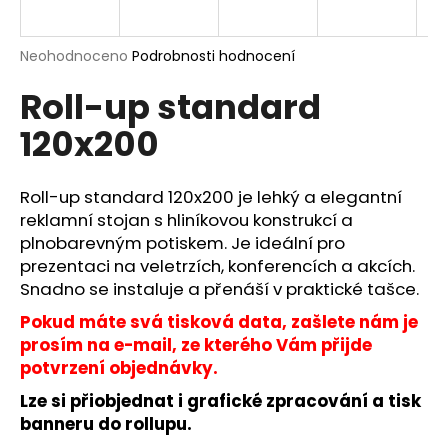
a
j
Průměrné
Neohodnoceno
Podrobnosti hodnocení
í
hodnocení
Roll-up standard
produktu
t
je
?
120x200
0,0
z
5
hvězdiček.
Roll-up standard 120x200 je lehký a elegantní
reklamní stojan s hliníkovou konstrukcí a
HLEDAT
plnobarevným potiskem. Je ideální pro
prezentaci na veletrzích, konferencích a akcích.
Snadno se instaluje a přenáší v praktické tašce.
D
Pokud máte svá tisková data, zašlete nám je
o
prosím na e-mail, ze kterého Vám přijde
p
potvrzení objednávky.
o
Lze si přiobjednat i grafické zpracování a tisk
r
banneru do rollupu.
u