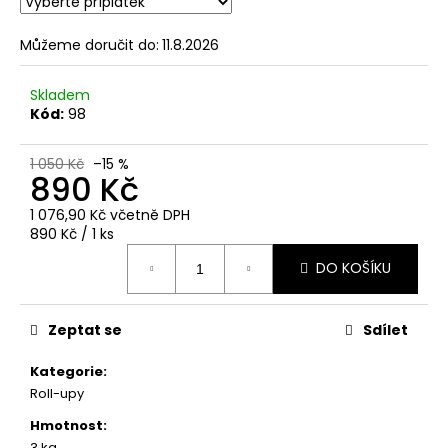
Můžeme doručit do:
11.8.2026
Skladem
Kód:
98
1 050 Kč
–15 %
890 Kč
1 076,90 Kč
včetně DPH
Měrná
890 Kč / 1 ks
cena:
DO KOŠÍKU
Zeptat se
Sdílet
Kategorie
:
Roll-upy
Hmotnost
:
3 kg