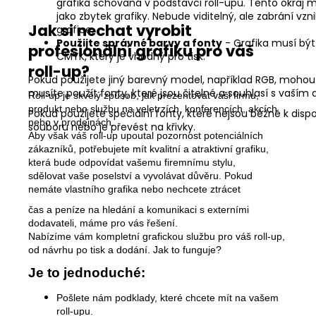
grafika schovaná v podstavci roll-upu. Tento okraj 
jako zbytek grafiky. Nebude viditelný, ale zabrání vzn
Jak si nechat vyrobit
grafice.
Použijte správné barvy a fonty
- Grafika musí b
profesionální grafiku pro váš
CMYK, který je vhodný pro tisk.
roll-up?
Pokud použijete jiný barevný model, například RGB, mohou s
musíte použít fonty, které jsou čitelné a souhlasí s vaším
Roll-up je skvělý způsob, jak prezentovat vaši firmu,
produkt nebo službu na veletrzích, konferencích, akcích
Pokud použijete speciální fonty, které nejsou běžně k dispoz
nebo v prodejnách.
souboru nebo je převést na křivky.
Aby však váš roll-up upoutal pozornost potenciálních
zákazníků, potřebujete mít kvalitní a atraktivní grafiku,
která bude odpovídat vašemu firemnímu stylu,
sdělovat vaše poselství a vyvolávat důvěru.
Pokud
nemáte vlastního grafika nebo nechcete ztrácet
čas a peníze na hledání a komunikaci s externími
dodavateli, máme pro vás řešení.
Nabízíme vám kompletní grafickou službu pro váš roll-up,
od návrhu po tisk a dodání. Jak to funguje?
Je to jednoduché:
Pošlete nám podklady, které chcete mít na vašem
roll-upu.