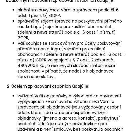
č
1. Zákonným důvodem zpracování osobních údajů je
u
plnění smlouvy mezi Vámi a správcem podle čl. 6
j
odst. 1 písm. b) GDPR,
e
oprávněný zájem správce na poskytování přímého
m
marketingu (zejména pro zasílání obchodních
e
sdělení a newsletterů) podle čl. 6 odst. 1 písm. f)
GDPR,
Váš souhlas se zpracováním pro účely poskytování
přímého marketingu (zejména pro zasílání
REKLAMNÍ
obchodních sdělení a newsletterů) podle čl. 6 odst. 1
STOJAN
-
písm. a) GDPR ve spojení s § 7 odst. 2 zákona č.
ÁČKO
480/2004 Sb., o některých službách informační
A1
společnosti v případě, že nedošlo k objednávce
zboží nebo služby.
1
390
2. Účelem zpracování osobních údajů je
Kč
Původně:
vyřízení Vaší objednávky a výkon práv a povinností
1
vyplývajících ze smluvního vztahu mezi Vámi a
780
správcem; při objednávce jsou vyžadovány osobní
Kč
údaje, které jsou nutné pro úspěšné vyřízení
objednávky (jméno a adresa, kontakt), poskytnutí
osobních údajů je nutným požadavkem pro
uzavření a plnění smlouvy, bez poskytnutí osobních