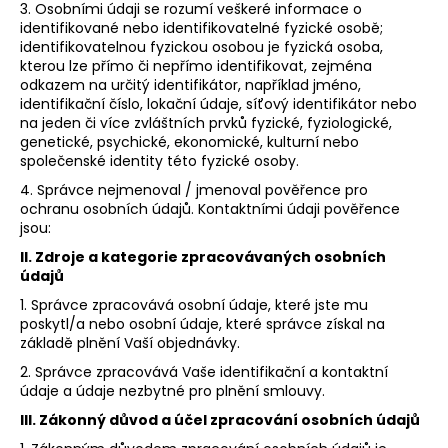
3. Osobními údaji se rozumí veškeré informace o
a
identifikované nebo identifikovatelné fyzické osobě;
j
identifikovatelnou fyzickou osobou je fyzická osoba,
kterou lze přímo či nepřímo identifikovat, zejména
í
odkazem na určitý identifikátor, například jméno,
t
identifikační číslo, lokační údaje, síťový identifikátor nebo
na jeden či více zvláštních prvků fyzické, fyziologické,
?
genetické, psychické, ekonomické, kulturní nebo
společenské identity této fyzické osoby.
4. Správce nejmenoval / jmenoval pověřence pro
ochranu osobních údajů. Kontaktními údaji pověřence
jsou:
HLEDAT
II.
Zdroje a kategorie zpracovávaných osobních
údajů
1. Správce zpracovává osobní údaje, které jste mu
D
poskytl/a nebo osobní údaje, které správce získal na
o
základě plnění Vaší objednávky.
p
2. Správce zpracovává Vaše identifikační a kontaktní
o
údaje a údaje nezbytné pro plnění smlouvy.
r
III.
Zákonný důvod a účel zpracování osobních údajů
u