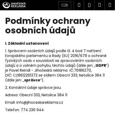
K
Přejít
Hledat
Náku
M
Přihlášen
CZK
na
o
obsah
Zpět
Zpět
košík
š
Podmínky ochrany
í
C
osobních údajů
k
o
p
I.
Základní ustanovení
o
1. Správcem osobních údajů podle čl. 4 bod 7 nařízení
t
Evropského parlamentu a Rady (EU) 2016/679 o ochraně
ř
fyzických osob v souvislosti se zpracováním osobních
údajů a o volném pohybu těchto údajů (dále jen: „
GDPR
”)
e
je Pavel Reindl - Jihočeská reklama IČ:76186270,
b
DIČ: CZ8612261372 se sídlem Obecní 333, Netolice 384 11
u
(dále jen: „
správce
“).
j
2. Kontaktní údaje správce jsou
e
Adresa: Obecní 333, Netolice 384 11
t
Email: info@jihoceskareklama.cz
e
Telefon: 774 236 944
n