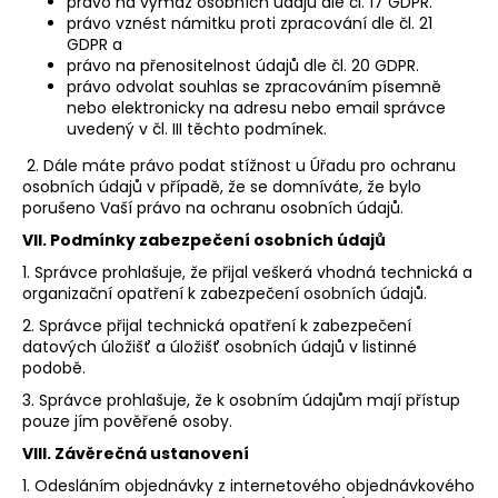
právo na výmaz osobních údajů dle čl. 17 GDPR.
právo vznést námitku proti zpracování dle čl. 21
GDPR a
právo na přenositelnost údajů dle čl. 20 GDPR.
právo odvolat souhlas se zpracováním písemně
nebo elektronicky na adresu nebo email správce
uvedený v čl. III těchto podmínek.
2. Dále máte právo podat stížnost u Úřadu pro ochranu
osobních údajů v případě, že se domníváte, že bylo
porušeno Vaší právo na ochranu osobních údajů.
VII.
Podmínky zabezpečení osobních údajů
1. Správce prohlašuje, že přijal veškerá vhodná technická a
organizační opatření k zabezpečení osobních údajů.
2. Správce přijal technická opatření k zabezpečení
datových úložišť a úložišť osobních údajů v listinné
podobě.
3. Správce prohlašuje, že k osobním údajům mají přístup
pouze jím pověřené osoby.
VIII.
Závěrečná ustanovení
1. Odesláním objednávky z internetového objednávkového