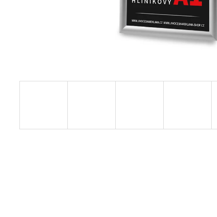
1 160 Kč
Původně:
1 410 Kč