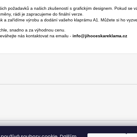
šich požadavků a našich zkušeností s grafickým designem. Pokud se vá
měny, rádi je zapracujeme do finální verze.
tisk a zařídíme výrobu a dodání vašeho klaprámu A1. Můžete si ho vy
rychle, snadno a za výhodnou cenu.
váhejte nás kontaktovat na emailu -
info@jihoceskareklama.cz
používá soubory cookie. Dalším