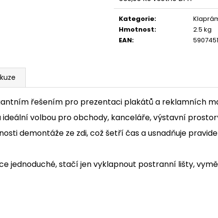
Měrná
cena:
Kategorie
:
Klaprá
Hmotnost
:
2.5 kg
EAN
:
590745
skuze
antním řešením pro prezentaci plakátů a reklamních ma
 ideální volbou pro obchody, kanceláře, výstavní prostory 
sti demontáže ze zdi, což šetří čas a usnadňuje pravide
ce jednoduché, stačí jen vyklapnout postranní lišty, vyměn