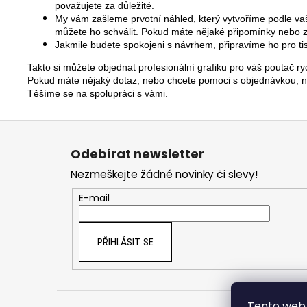
považujete za důležité.
My vám zašleme prvotní náhled, který vytvoříme podle va
můžete ho schválit. Pokud máte nějaké připomínky nebo z
Jakmile budete spokojeni s návrhem, připravíme ho pro 
Takto si můžete objednat profesionální grafiku pro váš poutač 
Pokud máte nějaký dotaz, nebo chcete pomoci s objednávkou, ne
Těšíme se na spolupráci s vámi.
Z
á
Odebírat newsletter
p
Nezmeškejte žádné novinky či slevy!
a
t
E-mail
í
PŘIHLÁSIT SE
Tento web 