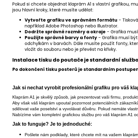
Pokud si chcete objednat klaprám A1 s vlastní grafikou, mus
jsou hlavní kroky, které musíte udělat:
Vytvořte grafiku ve správném formátu
- Tiskov
například Adobe Photoshop nebo Illustrator.
Dodržte správné rozměry a okraje
- Grafika mus
Použijte správné barvy a fonty
- Grafika musí být
odchylkám v barvách. Dále musíte použít fonty, které
vložit do souboru nebo je převést na křivky.
Instalace tisku do poutače je standardní služb
Po dokončení tisku posterů je standardním postupem 
Jak si nechat vyrobit profesionální grafiku pro váš k
Klaprám A1 je skvělý způsob, jak prezentovat vaši firmu, produk
Aby však váš klaprám upoutal pozornost potenciálních zákazníků, 
sdělovat vaše poselství a vyvolávat důvěru. Pokud nemáte vlast
Nabízíme vám kompletní grafickou službu pro váš klaprám A1 od
Jak to funguje? Je to jednoduché:
Pošlete nám podklady, které chcete mít na vašem klaprámu A