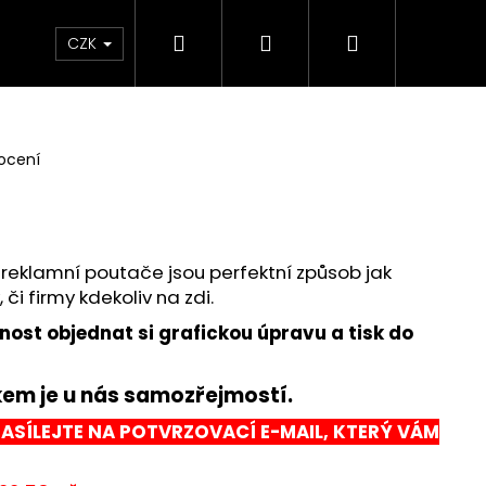
Hledat
Přihlášení
Nákupní
podmínky
Kontakty
Výroba reklamy
CZK
košík
ocení
 reklamní poutače jsou perfektní způsob jak
či firmy kdekoliv na zdi.
st objednat si grafickou úpravu a tisk do
kem je u nás samozřejmostí.
ASÍLEJTE NA POTVRZOVACÍ E-MAIL, KTERÝ VÁM
TOJAN ÁČKO A1 -