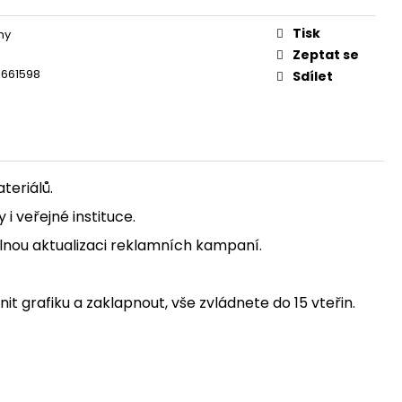
Tisk
my
Zeptat se
1661598
Sdílet
teriálů.
i veřejné instituce.
lnou aktualizaci reklamních kampaní.
it grafiku a zaklapnout, vše zvládnete do 15 vteřin.